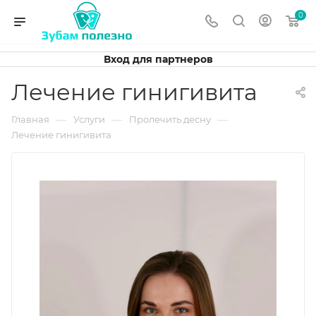
0
Вход для партнеров
Лечение гинигивита
—
—
—
Главная
Услуги
Пролечить десну
Лечение гинигивита