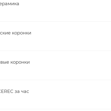
ерамика
ские коронки
вые коронки
CEREC за час