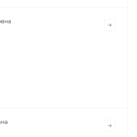
овна
вна