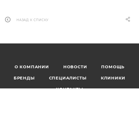
всероссийского конкурса
профессионального мастерства
"Гигиенист стоматологический.
Лучший в профессии - 2025".
Победитель
регионального
этапа всероссийского конкурса
профессионального мастерства
"
Гигиенист стоматологический.
Лучший в профессии - 2024
" в
Санкт-Петербурге.
Член профессионального
сообщества гигиенистов
стоматологических Санкт-
Петербурга