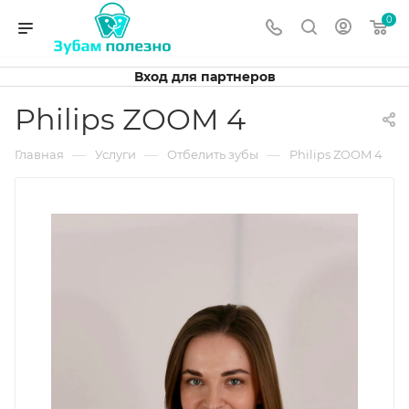
0
Вход для партнеров
Philips ZOOM 4
—
—
—
Главная
Услуги
Отбелить зубы
Philips ZOOM 4