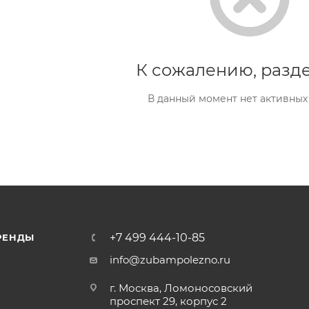
К сожалению, разде
В данный момент нет активных
+7 499 444-10-85
РЕНДЫ
info@zubampolezno.ru
г. Москва, Ломоносовский
проспект 29, корпус 2