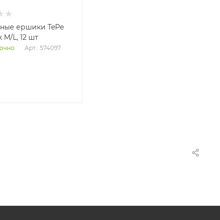
ные ершики TePe
 M/L, 12 шт
Арт.: 574097
очно