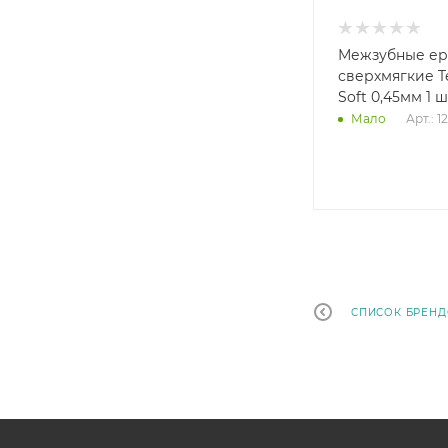
Межзубные е
сверхмягкие T
Soft 0,45мм 1 ш
Арт.: 1
Мало
СПИСОК БРЕН