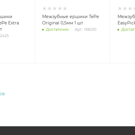
ршики
Межзубные ершики TePe
Межзуб
ePe Extra
Original 0,5мм 1 шт
EasyPick
т
Арт.: 138230
Достаточно
Достат
22425
ДОВ