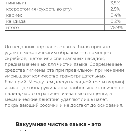
гингивит
3,8%
ксеростомия (сухость во рту)
2,5%
кариес
0,4%
кандида
0,2%
итого
75,9%
До недавних пор налет с языка было принято
удалять механическим образом — с помощью
скребков, щеток или специальных насадок,
предназначенных для чистки языка. Современные
средства гигиены рта при правильном применении
уменьшают количество грамотрицательных
бактерий. Между тем доступ к задней трети (корню)
языка, где обнаруживается наибольшее количество
налета, часто ограничен из-за высоты щетки, а
механические действия удаляют лишь налет,
покрывающий сосочки и не достают до основания.
Вакуумная чистка языка - это