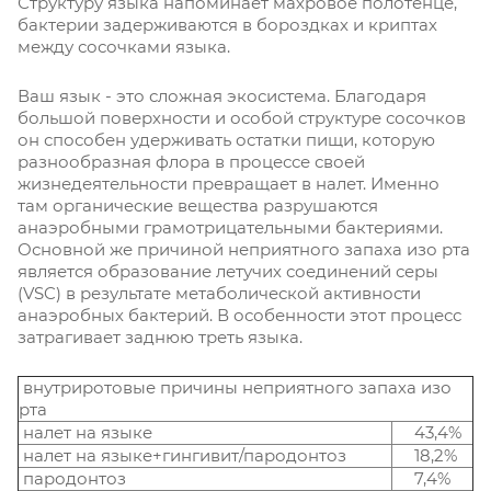
Структуру языка напоминает махровое полотенце,
бактерии задерживаются в бороздках и криптах
между сосочками языка.
Ваш язык - это сложная экосистема. Благодаря
большой поверхности и особой структуре сосочков
он способен удерживать остатки пищи, которую
разнообразная флора в процессе своей
жизнедеятельности превращает в налет. Именно
там органические вещества разрушаются
анаэробными грамотрицательными бактериями.
Основной же причиной неприятного запаха изо рта
является образование летучих соединений серы
(VSC) в результате метаболической активности
анаэробных бактерий. В особенности этот процесс
затрагивает заднюю треть языка.
внутриротовые причины неприятного запаха изо
рта
налет на языке
43,4%
налет на языке+гингивит/пародонтоз
18,2%
пародонтоз
7,4%